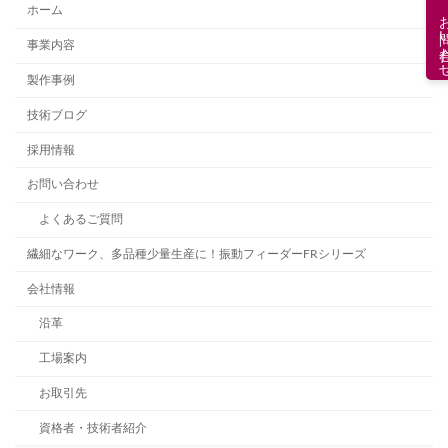
ホーム
お問い合
事業内容
製作事例
技術ブログ
採用情報
お問い合わせ
よくあるご質問
繊細なワーク、多品種少量生産に！振動フィーダーFRシリーズ
会社情報
沿革
工場案内
お取引先
資格者・技術者紹介