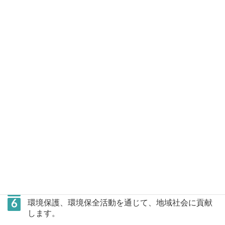
環境方針
環境教育、社内広報活動等を通じて、地球環境保
護、保全の重要性を
全ての社員が理解し、全員参画で環境保護、環境保
全に取り組みます。
環境関連の法規制、条例及び協定等を遵守します。
事業活動が環境に与える影響を自ら評価し、環境目
的、環境目標を定め、
環境影響を継続的に改善し、汚染防止に努めます。
事業活動によって生じる廃棄物の減量化及びリサイ
クル化に努めるとともに、
省資源、省エネルギーの推進を図ります。
環境負荷低減型製品の開発に取り組みます。
環境保護、環境保全活動を通じて、地域社会に貢献
します。