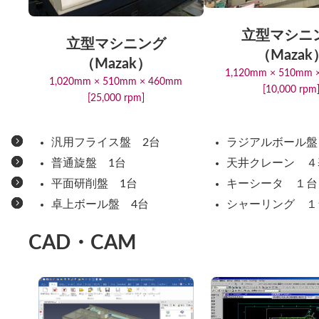
立型マシニ
立型マシニング
（Mazak
（Mazak）
1,120mm × 510mm 
1,020mm × 510mm × 460mm
[10,000 rpm
[25,000 rpm]
汎用フライス盤 2台
ラジアルボール盤
普通旋盤 1台
天井クレーン ４
平面研削盤 1台
キーシータ １台
卓上ボール盤 4台
シャーリング １
CAD・CAM