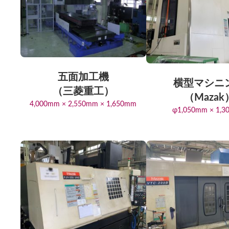
五面加工機
横型マシニ
（三菱重工）
（Mazak
4,000mm × 2,550mm × 1,650mm
φ1,050mm × 1,