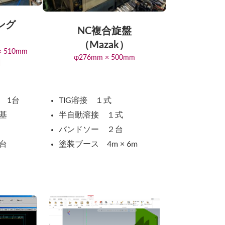
ング
NC複合旋盤
）
（Mazak）
× 510mm
φ276mm × 500mm
]
 1台
TIG溶接 １式
基
半自動溶接 １式
バンドソー ２台
台
塗装ブース 4m × 6m