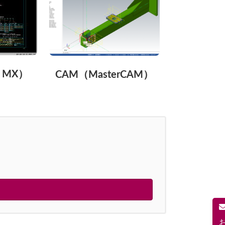
d MX）
CAM（MasterCAM）