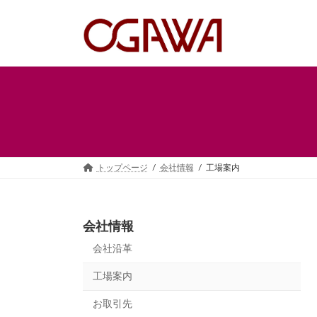
コ
ナ
ン
ビ
テ
ゲ
ン
ー
ツ
シ
へ
ョ
ス
ン
キ
に
ッ
移
プ
動
トップページ
会社情報
工場案内
会社情報
会社沿革
工場案内
お取引先