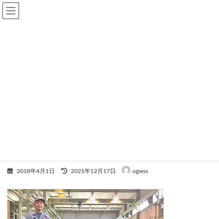
コ
ナ
ン
ビ
テ
ゲ
ン
ー
ツ
シ
へ
ョ
News
ス
ン
キ
に
ッ
移
プ
動
トップページ
News
トピックス
NCバンドソーマシン (大東精機株式会社製品)を導入しました！
NCバンドソーマシン (大東精機
株式会社製品)を導入しました！
最
2018年4月1日
2021年12月17日
ogwss
終
更
新
日
時
: