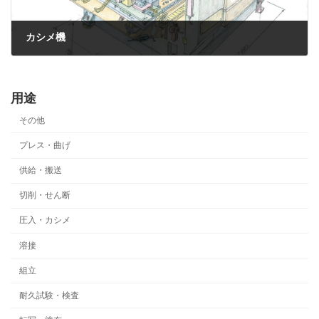
カシメ機
2023年6月8日
用途
その他
プレス・曲げ
供給・搬送
切削・せん断
圧入・カシメ
溶接
組立
耐久試験・検査