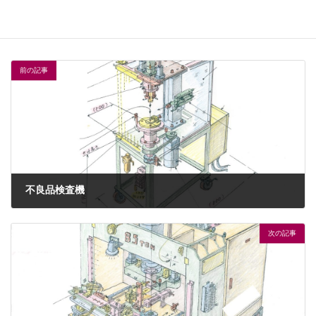
輸送用機器業界
業界
圧入・カシメ
用途
前の記事
不良品検査機
2023年6月8日
次の記事