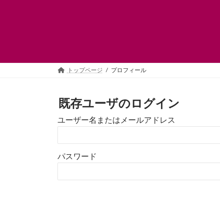
コ
ナ
ン
ビ
テ
ゲ
ン
ー
ツ
シ
へ
ョ
ス
ン
トップページ
プロフィール
キ
に
ッ
移
プ
動
既存ユーザのログイン
ユーザー名またはメールアドレス
パスワード