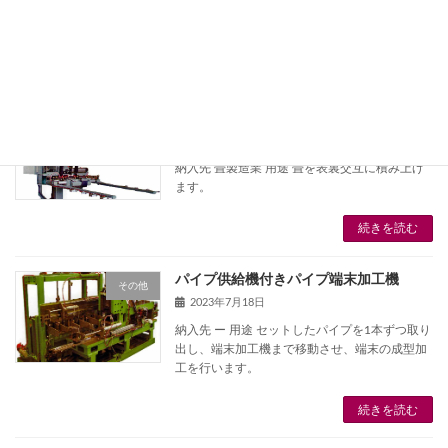
たが、1枚数十キロある製品を扱うには作業員
の方々 […]
続きを読む
畳積み上げロボット
その他
2023年7月18日
納入先 畳製造業 用途 畳を表裏交互に積み上げ
ます。
続きを読む
パイプ供給機付きパイプ端末加工機
その他
2023年7月18日
納入先 ー 用途 セットしたパイプを1本ずつ取り
出し、端末加工機まで移動させ、端末の成型加
工を行います。
続きを読む