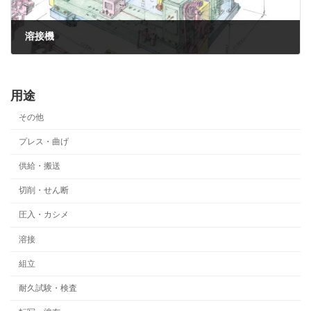
溶接機
2023年6月8日
用途
その他
プレス・曲げ
供給・搬送
切削・せん断
圧入・カシメ
溶接
組立
耐久試験・検査