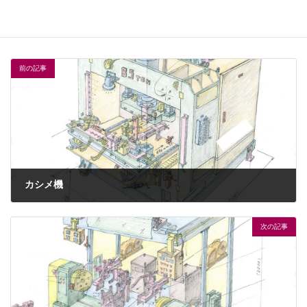
輸送用機器業界
業界
組立
用途
前の記事
カシメ機
2023年6月8日
次の記事