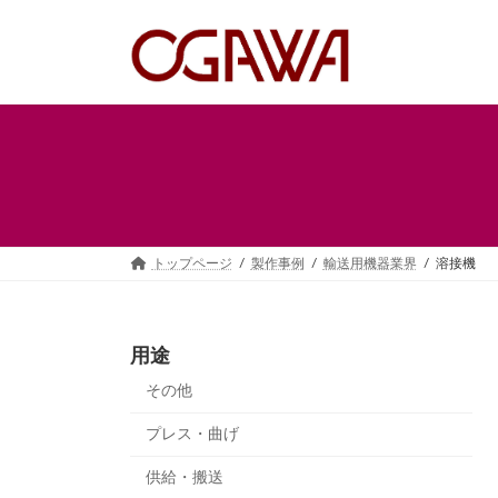
コ
ナ
ン
ビ
テ
ゲ
ン
ー
ツ
シ
へ
ョ
ス
ン
キ
に
ッ
移
プ
動
トップページ
製作事例
輸送用機器業界
溶接機
用途
その他
プレス・曲げ
供給・搬送