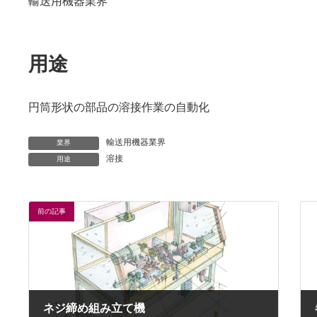
輸送用機器業界
用途
円筒形状の部品の溶接作業の自動化
輸送用機器業界
業界
溶接
用途
前の記事
ネジ締め組み立て機