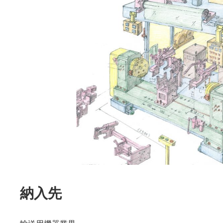
時
:
納入先